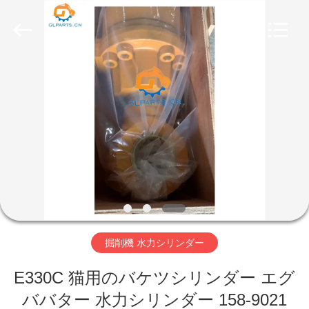
者.
Copyright
©
2025
-
2026
Guangzhou
Guoli
ホ
Engineering
Machinery
Co.,
ー
Ltd..
All
Rights
ム
Reserved.
製
品
掘削機 水力シリンダー
ビ
E330C 猫用のバケツシリンダー エグ
デ
ババター 水力シリンダー 158-9021