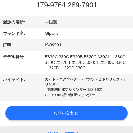
オ
179-9764 289-7901
わ
起源の場所:
中国製
た
Glparts
ブランド名:
し
ISO9001
証明:
た
モデル番号:
E330C 330C E320B E320C 330CL エ330C
330C エ320B エ320C 330CL エ330C 330C
ち
エ320B エ320C 330CL
に
ハイライト:
カット・エグババター・バケツ・ヒドロリック・シ
リンダー
,
,
つ
掘削機用水力シリンダー 158-9021
Cat E330C用の液圧シリンダー
い
お問い合わせ!
て