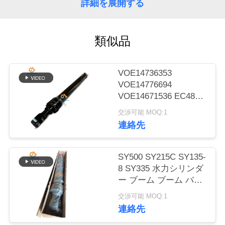
詳細を展開する
工
場
類似品
ツ
ア
VOE14736353
ー
VOE14776694
VOE14671536 EC480D
EC480E EC750E用の
交渉可能 MOQ:1
品
アームブームバケツ水
連絡先
力シリンダー
質
SY500 SY215C SY135-
管
8 SY335 水力シリンダ
理
ー ブーム ブーム バケ
ット シリンダー 掘削
交渉可能 MOQ:1
機
連絡先
連