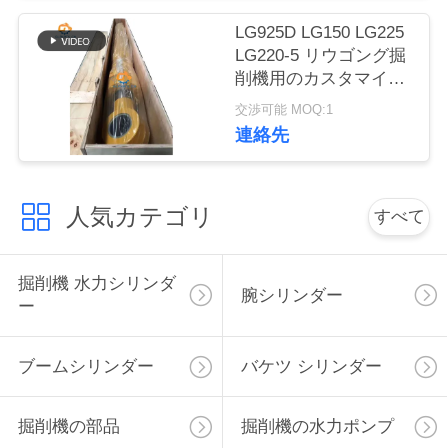
絡
LG925D LG150 LG225
LG220-5 リウゴング掘
く
削機用のカスタマイズ
だ
されたアームブームバ
交渉可能 MOQ:1
ケツ水力シリンダー
連絡先
さ
い
人気カテゴリ
すべて
ニ
掘削機 水力シリンダ
ュ
腕シリンダー
ー
ー
ブームシリンダー
バケツ シリンダー
ス
掘削機の部品
掘削機の水力ポンプ
ケ