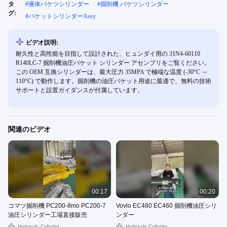
タ
#
液体バケツシリンダー
#
掘削機 バケツシリンダー
グ:
#
バケットシリンダーAssy
ビデオ説明:
耐久性と高性能を目指して設計された、ヒュンダイ用の 31N4-60110
R140LC-7 掘削機油圧バケット シリンダー アセンブリをご覧ください。
この OEM 互換シリンダーは、最大圧力 35MPA で極端な温度 (-30°C ～
110°C) で動作します。掘削機の油圧バケット用途に最適で、無料の技術
サポートと設置ガイダンスが付属しています。
関連のビデオ
00:17
00:20
コマツ掘削機 PC200-8mo PC200-7
Vovlo EC480 EC460 掘削機油圧シリ
油圧シリンダー工場直接販売
ンダー
Hydraulic Cylinder
Hydraulic Cylinder