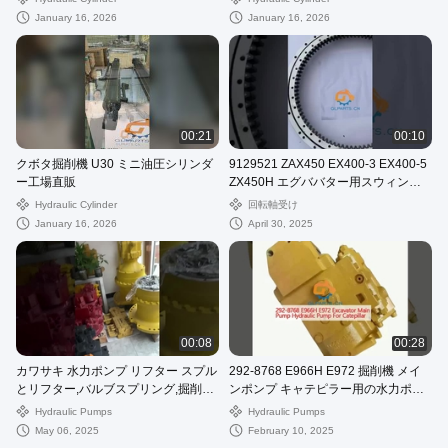
January 16, 2026
January 16, 2026
00:21
00:10
クボタ掘削機 U30 ミニ油圧シリンダ
9129521 ZAX450 EX400-3 EX400-5
ー工場直販
ZX450H エグババター用スウィング
リングサークル用のスウィングベア
Hydraulic Cylinder
回転軸受け
リング
January 16, 2026
April 30, 2025
00:08
00:28
カワサキ 水力ポンプ リフター スプル
292-8768 E966H E972 掘削機 メイ
とリフター,バルブスプリング,掘削機
ンポンプ キャテピラー用の水力ポン
のポンプスペアパーツ
プ
Hydraulic Pumps
Hydraulic Pumps
May 06, 2025
February 10, 2025