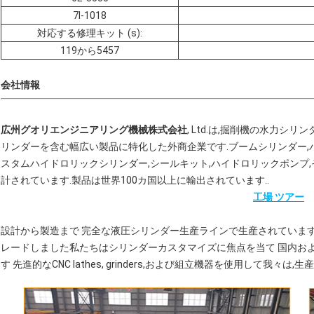
7I-1018
対応する修理キット (s):
119から5457
会社情報
広州グオリエンジニアリング機械株式会社
, Ltd.は,掘削機の水力シ
リンダーを含む幅広い製品に特化した外商企業です.ブームシリンダー,バ
スタムハイドロリックシリンダー,シールキット,ハイドロリックポンプ
計されています.製品は世界100カ国以上に輸出されています..
工場 ツアー
設計から製造まで 完全な液圧シリンダー生産ラインで生産されています
レードしました私たちはシリンダーカスタマイズに焦点を当て 国内お
す 先進的なCNC lathes, grinders,および組立機器を使用して我々は