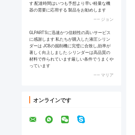
す.配達時間はいつも予想より早い軽量な機
器の需要に応用する 製品をお勧めします
—— ジョン
GLPARTSに迅速かつ信頼性の高いサービス
に感謝します.私たちが購入した液圧シリン
ダーは JCBの掘削機に完璧に合致し,効率が
著しく向上しました.シリンダーは高品質の
材料で作られています厳しい条件でうまくや
っています
—— マリア
オンラインです