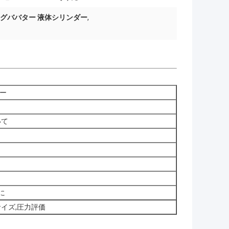
グババター 液体シリンダー
,
ー
いて
に
サイズ,圧力評価