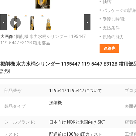
価格:
パッケージの詳細
受渡し時間:
支払条件:
大画像 :
掘削機 水力水桶シリンダー 1195447
供給の能力:
119-5447 E312B 猫用部品
連絡先
掘削機 水力水桶シリンダー 1195447 119-5447 E312B 猫用部
説明
部品番号:
1195447 1195447 について
プロ
掘削機
製品タイプ:
表面処
シールブランド:
日本向け NOKと米国向け SKF
密着物
テスト:
配送前に100%の圧力テスト
工場直