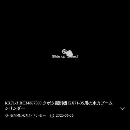
オ
わ
た
し
た
ち
に
つ
い
KX71-3 RC34867500 クボタ掘削機 KX71-3S用の水力ブーム
シリンダー
て
掘削機 水力シリンダー
2025-06-06