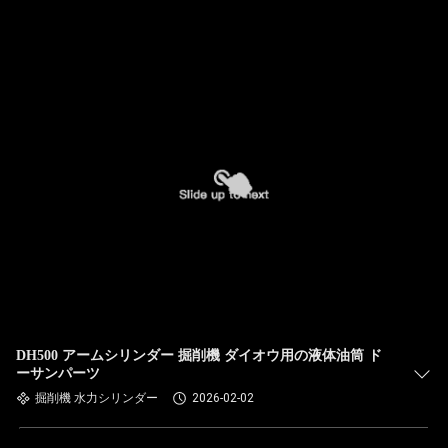
オ
わ
た
し
た
ち
に
つ
い
DH500 アームシリンダー 掘削機 ダイオウ用の液体油筒 ド
ーサンパーツ
て
掘削機 水力シリンダー
2026-02-02