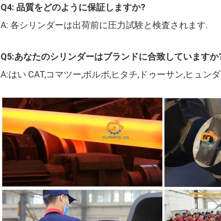
Q4: 品質をどのように保証しますか?
A: 各シリンダーは出荷前に圧力試験と検査されます.
Q5:あなたのシリンダーはブランドに合致していますか
A:はい CAT,コマツー,ボルボ,ヒタチ,ドゥーサン,ヒ