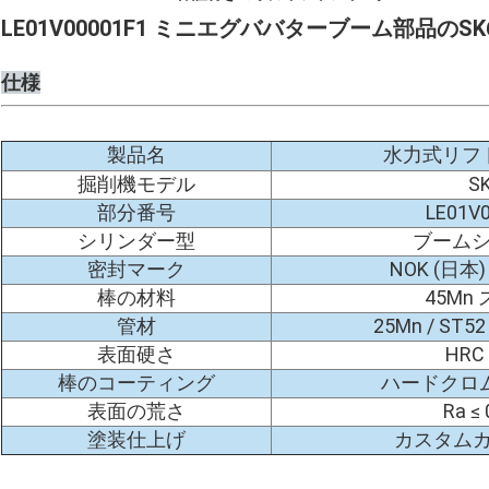
LE01V00001F1 ミニエグババターブーム部品の
仕様
製品名
水力式リフ
掘削機モデル
S
部分番号
LE01V
シリンダー型
ブーム
密封マーク
NOK (日本) 
棒の材料
45Mn
管材
25Mn / S
表面硬さ
HRC 
棒のコーティング
ハードクロム 
表面の荒さ
Ra ≤
塗装仕上げ
カスタムカ