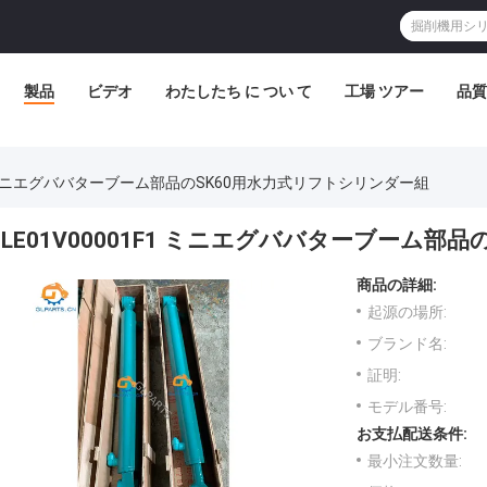
製品
ビデオ
わたしたち に つい て
工場 ツアー
品質
1F1 ミニエグババターブーム部品のSK60用水力式リフトシリンダー組
LE01V00001F1 ミニエグババターブーム部
商品の詳細:
起源の場所:
ブランド名:
証明:
モデル番号:
お支払配送条件:
最小注文数量: