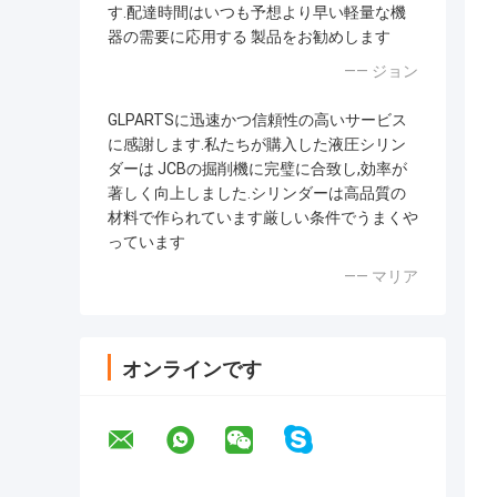
す.配達時間はいつも予想より早い軽量な機
器の需要に応用する 製品をお勧めします
—— ジョン
GLPARTSに迅速かつ信頼性の高いサービス
に感謝します.私たちが購入した液圧シリン
ダーは JCBの掘削機に完璧に合致し,効率が
著しく向上しました.シリンダーは高品質の
材料で作られています厳しい条件でうまくや
っています
—— マリア
オンラインです