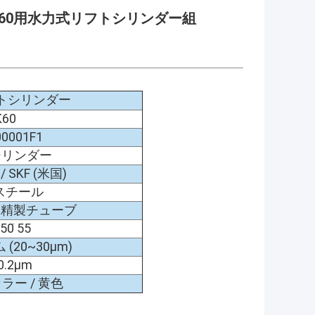
SK60用水力式リフトシリンダー組
トシリンダー
K60
00001F1
シリンダー
/ SKF (米国)
 スチール
T52 精製チューブ
50 ̇55
(20~30μm)
 0.2μm
ラー / 黄色