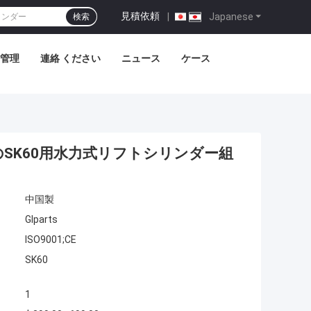
見積依頼
|
Japanese
検索
管理
連絡 ください
ニュース
ケース
品のSK60用水力式リフトシリンダー組
中国製
Glparts
ISO9001;CE
SK60
1