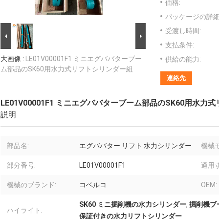
価格:
パッケージの詳細
受渡し時間:
支払条件:
大画像 :
LE01V00001F1 ミニエグババターブー
供給の能力:
ム部品のSK60用水力式リフトシリンダー組
連絡先
LE01V00001F1 ミニエグババターブーム部品のSK60用水
説明
部品名:
エグババター リフト 水力シリンダー
機械モ
部分番号:
LE01V00001F1
適用す
機械のブランド:
コベルコ
OEM:
SK60 ミニ掘削機の水力シリンダー
,
掘削機ブ
ハイライト:
保証付きの水力リフトシリンダー