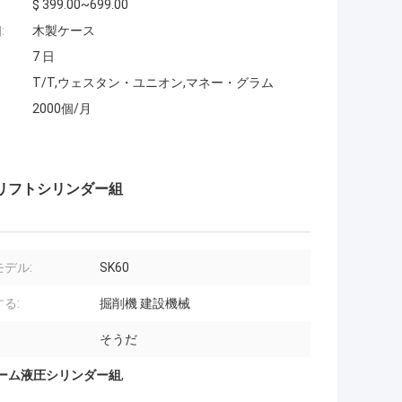
$ 399.00~699.00
:
木製ケース
7 日
T/T,ウェスタン・ユニオン,マネー・グラム
2000個/月
力式リフトシリンダー組
デル:
SK60
る:
掘削機 建設機械
そうだ
ーム液圧シリンダー組
,